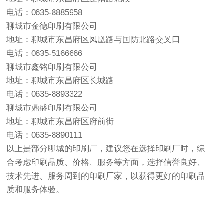
电话：0635-8885958
聊城市金德印刷有限公司
地址：聊城市东昌府区凤凰路与国防北路交叉口
电话：0635-5166666
聊城市鑫铭印刷有限公司
地址：聊城市东昌府区长城路
电话：0635-8893322
聊城市鼎盛印刷有限公司
地址：聊城市东昌府区府前街
电话：0635-8890111
以上是部分聊城的印刷厂，建议您在选择印刷厂时，综
合考虑印刷品质、价格、服务等方面，选择信誉良好、
技术先进、服务周到的印刷厂家，以获得更好的印刷品
质和服务体验。