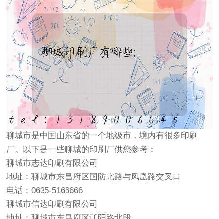
聊城市是中国山东省的一个地级市，境内有很多印刷
厂。以下是一些聊城的印刷厂供您参考：
聊城市志达印刷有限公司
地址：聊城市东昌府区国防北路与凤凰路交叉口
电话：0635-5166666
聊城市信达印刷有限公司
地址：聊城市东昌府区辽阳路北段